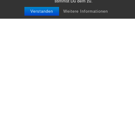
stimmst Du dem zu.
Verstanden
Weitere Informationen
Unsere neue Vorstandschaft …
-
Jasmin Fischer
Apr. 28
Unsere Mitglieder haben gewählt und hier ist sie –